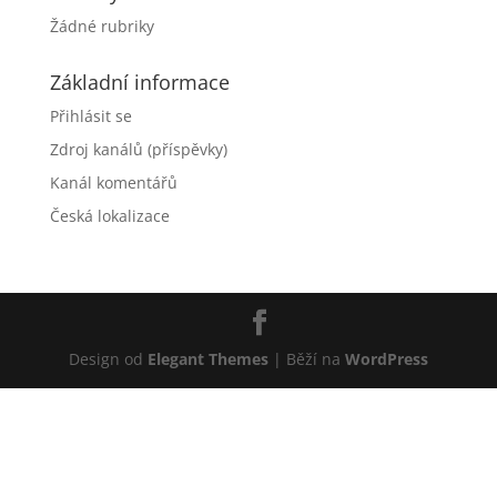
Žádné rubriky
Základní informace
Přihlásit se
Zdroj kanálů (příspěvky)
Kanál komentářů
Česká lokalizace
Design od
Elegant Themes
| Běží na
WordPress